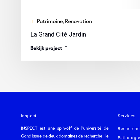
Patrimoine, Rénovation
La Grand Cité Jardin
Bekijk project
Inspect
Services
INSPECT est une spin-off de l’université de
Recherche
Gand issue de deux domaines de recherche : le
Pathologi