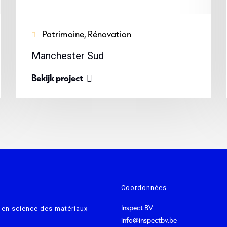
Patrimoine, Rénovation
Manchester Sud
Bekijk project
Coordonnées
Inspect BV
 en science des matériaux
info@inspectbv.be
e